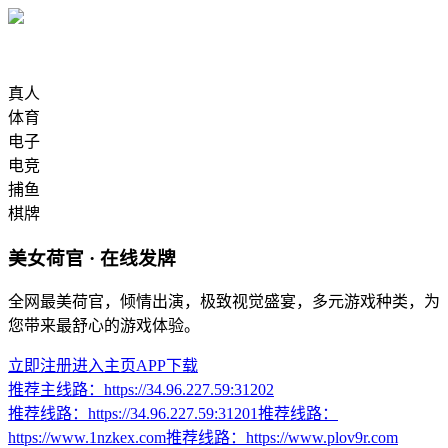
真人
体育
电子
电竞
捕鱼
棋牌
美女荷官 · 在线发牌
全网最美荷官，倾情出演，极致视觉盛宴，多元游戏种类，为
您带来最舒心的游戏体验。
立即注册
进入主页
APP下载
推荐主线路：
https://34.96.227.59:31202
推荐线路：
https://34.96.227.59:31201
推荐线路：
https://www.1nzkex.com
推荐线路：
https://www.plov9r.com