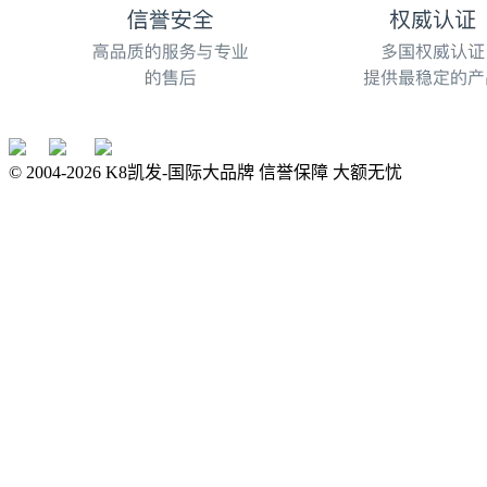
© 2004-
2026
K8凯发-国际大品牌 信誉保障 大额无忧