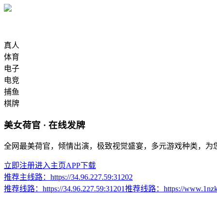
真人
体育
电子
电竞
捕鱼
棋牌
美女荷官 · 在线发牌
全网最美荷官，倾情出演，极致视觉盛宴，多元游戏种类，为
立即注册
进入主页
APP下载
推荐主线路：
https://34.96.227.59:31202
推荐线路：
https://34.96.227.59:31201
推荐线路：
https://www.1nz