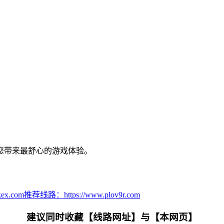
您带来最舒心的游戏体验。
kex.com
推荐线路：
https://www.plov9r.com
建议同时收藏【线路网址】与【本网页】