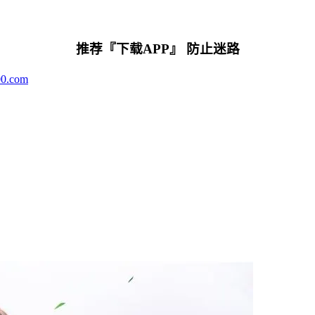
推荐『下载APP』 防止迷路
00.com