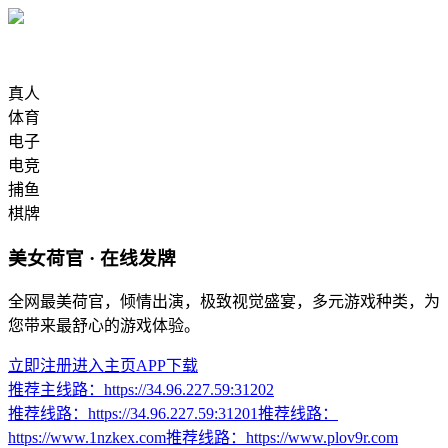
真人
体育
电子
电竞
捕鱼
棋牌
美女荷官 · 在线发牌
全网最美荷官，倾情出演，极致视觉盛宴，多元游戏种类，为
您带来最舒心的游戏体验。
立即注册
进入主页
APP下载
推荐主线路：
https://34.96.227.59:31202
推荐线路：
https://34.96.227.59:31201
推荐线路：
https://www.1nzkex.com
推荐线路：
https://www.plov9r.com