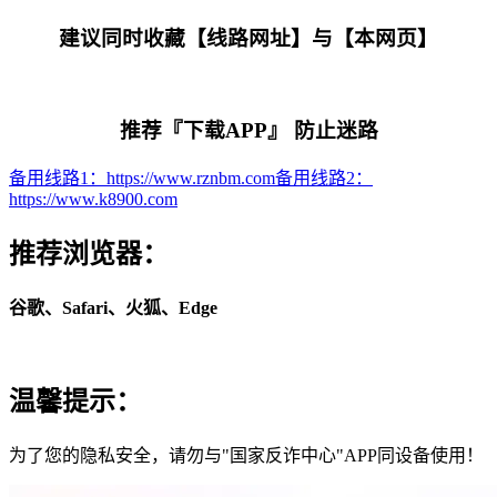
建议同时收藏【线路网址】与【本网页】
推荐『下载APP』 防止迷路
备用线路
1
：
https://www.rznbm.com
备用线路
2
：
https://www.k8900.com
推荐浏览器：
谷歌、Safari、火狐、Edge
温馨提示：
为了您的隐私安全，请勿与"国家反诈中心"APP同设备使用！