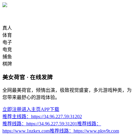
真人
体育
电子
电竞
捕鱼
棋牌
美女荷官 · 在线发牌
全网最美荷官，倾情出演，极致视觉盛宴，多元游戏种类，为
您带来最舒心的游戏体验。
立即注册
进入主页
APP下载
推荐主线路：
https://34.96.227.59:31202
推荐线路：
https://34.96.227.59:31201
推荐线路：
https://www.1nzkex.com
推荐线路：
https://www.plov9r.com