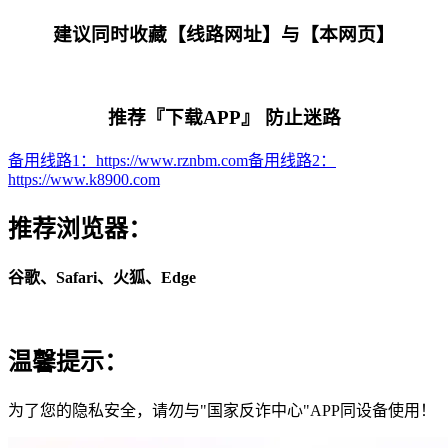
建议同时收藏【线路网址】与【本网页】
推荐『下载APP』 防止迷路
备用线路
1
：
https://www.rznbm.com
备用线路
2
：
https://www.k8900.com
推荐浏览器：
谷歌、Safari、火狐、Edge
温馨提示：
为了您的隐私安全，请勿与"国家反诈中心"APP同设备使用！