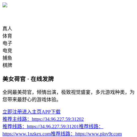
真人
体育
电子
电竞
捕鱼
棋牌
美女荷官 · 在线发牌
全网最美荷官，倾情出演，极致视觉盛宴，多元游戏种类，为
您带来最舒心的游戏体验。
立即注册
进入主页
APP下载
推荐主线路：
https://34.96.227.59:31202
推荐线路：
https://34.96.227.59:31201
推荐线路：
https://www.1nzkex.com
推荐线路：
https://www.plov9r.com