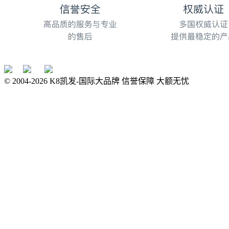
© 2004-
2026
K8凯发-国际大品牌 信誉保障 大额无忧