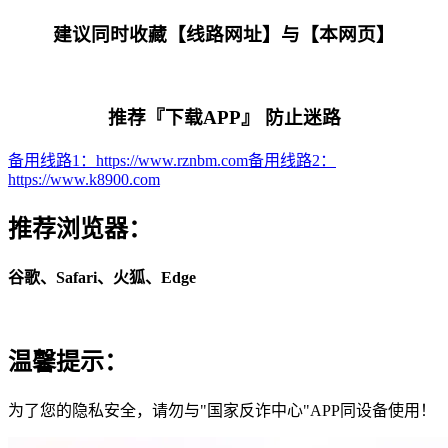
建议同时收藏【线路网址】与【本网页】
推荐『下载APP』 防止迷路
备用线路
1
：
https://www.rznbm.com
备用线路
2
：
https://www.k8900.com
推荐浏览器：
谷歌、Safari、火狐、Edge
温馨提示：
为了您的隐私安全，请勿与"国家反诈中心"APP同设备使用！